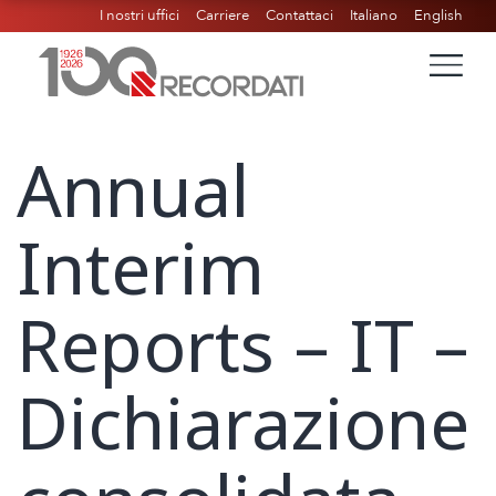
I nostri uffici
Carriere
Contattaci
Italiano
English
Annual
Interim
Reports – IT –
Dichiarazione