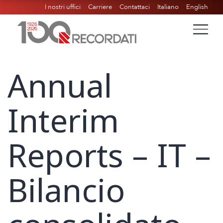
I nostri uffici
Carriere
Contattaci
Italiano
English
Annual
Interim
Reports – IT –
Bilancio