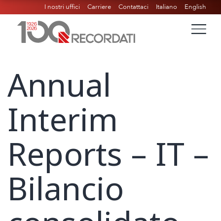
I nostri uffici
Carriere
Contattaci
Italiano
English
Annual
Interim
Reports – IT –
Bilancio