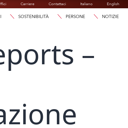
ffici
Carriere
Contattaci
Italiano
English
I
SOSTENIBILITÀ
PERSONE
NOTIZIE
eports –
azione