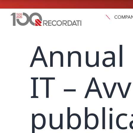
COMPA
Annual 
IT – Avv
pubblic