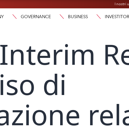
I nostri u
NY
GOVERNANCE
BUSINESS
INVESTITOR
Interim R
iso di
azione rel