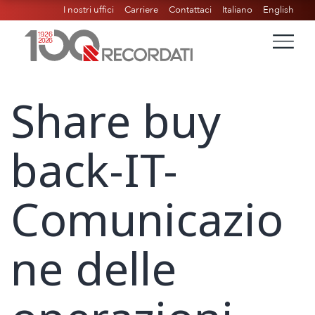
I nostri uffici
Carriere
Contattaci
Italiano
English
Share buy
back-IT-
Comunicazio
ne delle