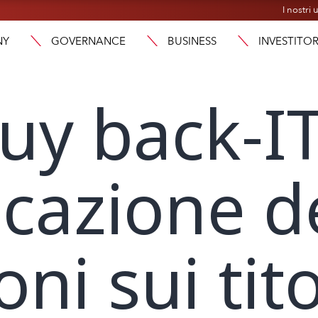
I nostri u
NY
GOVERNANCE
BUSINESS
INVESTITOR
uy back-IT
azione de
ni sui tito