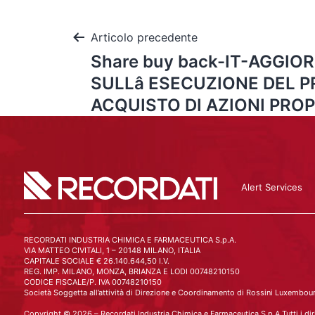
Articolo precedente
Share buy back-IT-AGGI
SULLâ ESECUZIONE DEL 
ACQUISTO DI AZIONI PROP
Alert Services
RECORDATI INDUSTRIA CHIMICA E FARMACEUTICA S.p.A.
VIA MATTEO CIVITALI, 1 – 20148 MILANO, ITALIA
CAPITALE SOCIALE € 26.140.644,50 I.V.
REG. IMP. MILANO, MONZA, BRIANZA E LODI 00748210150
CODICE FISCALE/P. IVA 00748210150
Società Soggetta all’attività di Direzione e Coordinamento di Rossini Luxembourg
Copyright © 2026 – Recordati Industria Chimica e Farmaceutica S.p.A Tutti i dirit