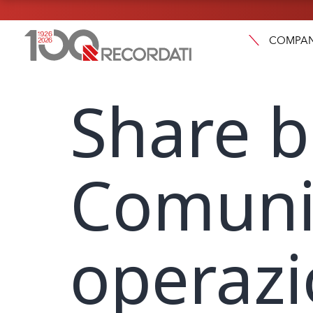
COMPA
Share b
Comunic
operazio