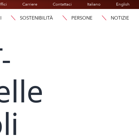
ffici
Carriere
Contattaci
Italiano
English
I
SOSTENIBILITÀ
PERSONE
NOTIZIE
-
lle
li