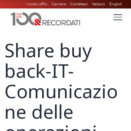
I nostri uffici
Carriere
Contattaci
Italiano
English
Share buy
back-IT-
Comunicazio
ne delle