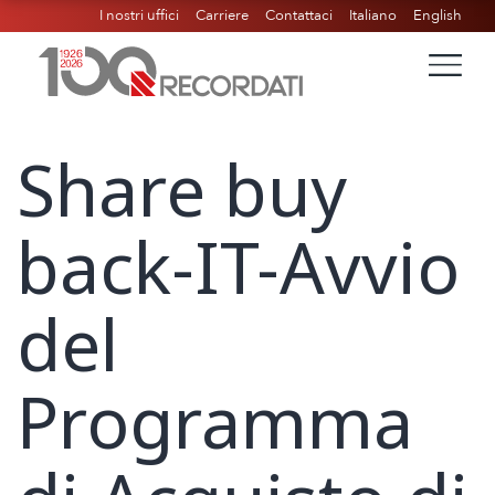
I nostri uffici
Carriere
Contattaci
Italiano
English
Share buy
back-IT-Avvio
del
Programma