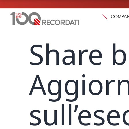
COMPA
Share b
Aggior
sull’es