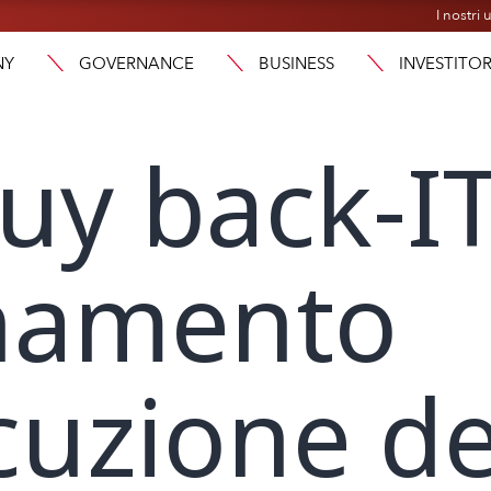
I nostri u
NY
GOVERNANCE
BUSINESS
INVESTITOR
uy back-IT
namento
ecuzione de