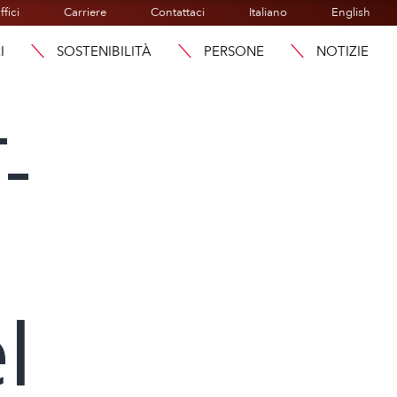
ffici
Carriere
Contattaci
Italiano
English
I
SOSTENIBILITÀ
PERSONE
NOTIZIE
-
l