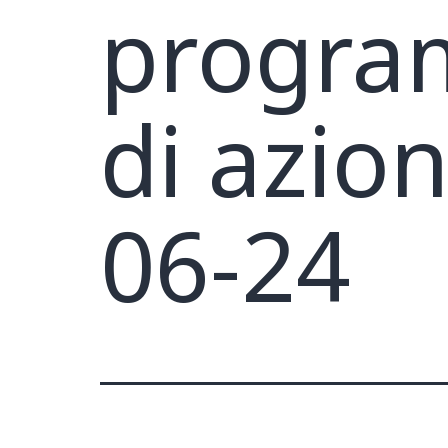
progra
di azio
06-24