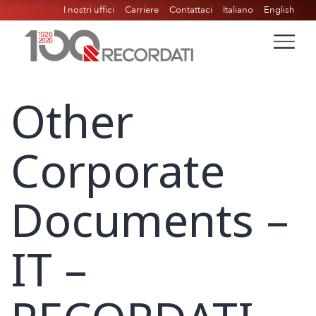
I nostri uffici
Carriere
Contattaci
Italiano
English
Other
Corporate
Documents –
IT –