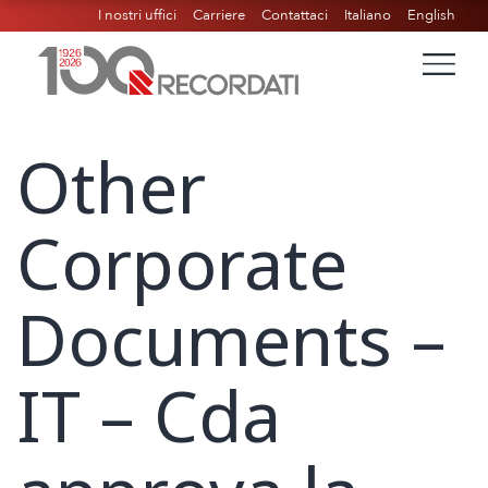
I nostri uffici
Carriere
Contattaci
Italiano
English
Other
Corporate
Documents –
IT – Cda