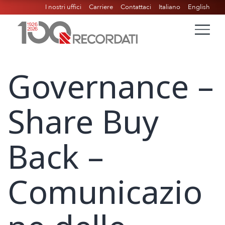
I nostri uffici
Carriere
Contattaci
Italiano
English
Governance –
Share Buy
Back –
Comunicazio