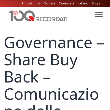
I nostri uffici
Carriere
Contattaci
Italiano
English
Governance –
Share Buy
Back –
Comunicazio