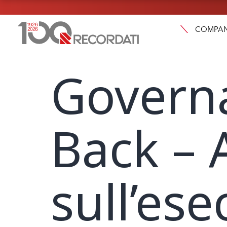
COMPA
Govern
Back –
sull’es