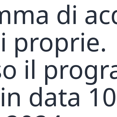
mma di ac
i proprie.
so il pro
 in data 10