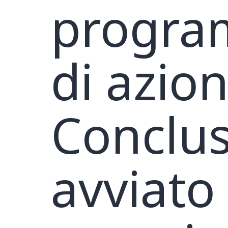
progra
di azion
Conclu
avviato