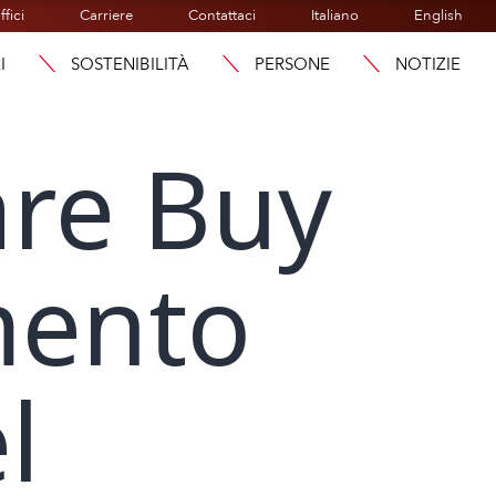
ffici
Carriere
Contattaci
Italiano
English
I
SOSTENIBILITÀ
PERSONE
NOTIZIE
are Buy
mento
l