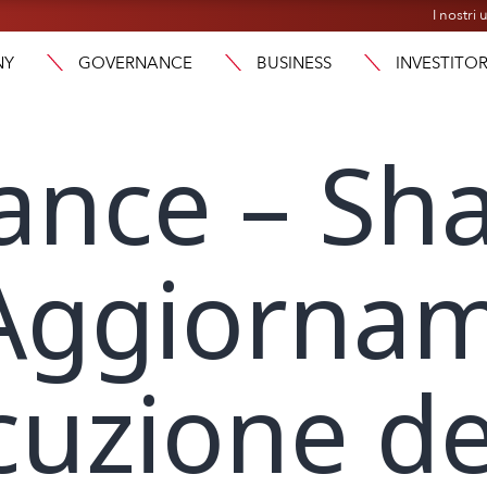
I nostri u
NY
GOVERNANCE
BUSINESS
INVESTITOR
ance – Sh
 Aggiorna
ecuzione de