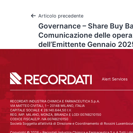
Articolo precedente
Governance – Share Buy Ba
Comunicazione delle operazi
dell’Emittente Gennaio 202
Alert Services
RECORDATI INDUSTRIA CHIMICA E FARMACEUTICA S.p.A.
VIA MATTEO CIVITALI, 1 – 20148 MILANO, ITALIA
CAPITALE SOCIALE € 26.140.644,50 I.V.
REG. IMP. MILANO, MONZA, BRIANZA E LODI 00748210150
CODICE FISCALE/P. IVA 00748210150
Società Soggetta all’attività di Direzione e Coordinamento di Rossini Luxembourg
Copyright © 2026 – Recordati Industria Chimica e Farmaceutica S.p.A Tutti i dirit