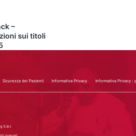
ck –
oni sui titoli
5
Sicurezza dei Pazienti
Informativa Privacy
Informativa Privacy : 
 S.àr.l.
ti riservati