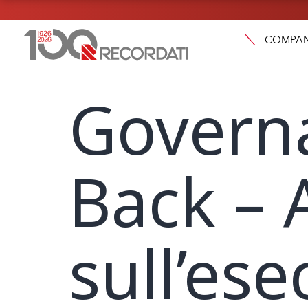
COMPA
Govern
Back –
sull’es