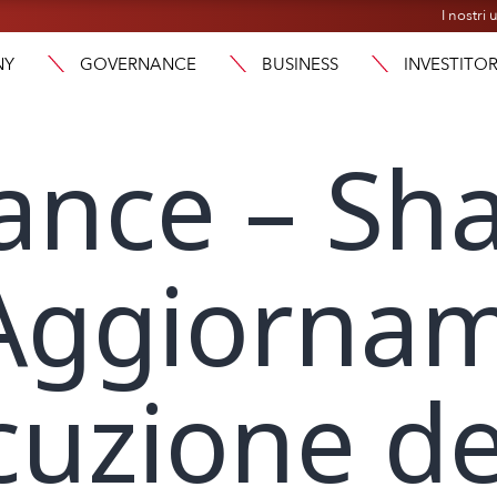
I nostri u
NY
GOVERNANCE
BUSINESS
INVESTITOR
ance – Sh
 Aggiorna
ecuzione de