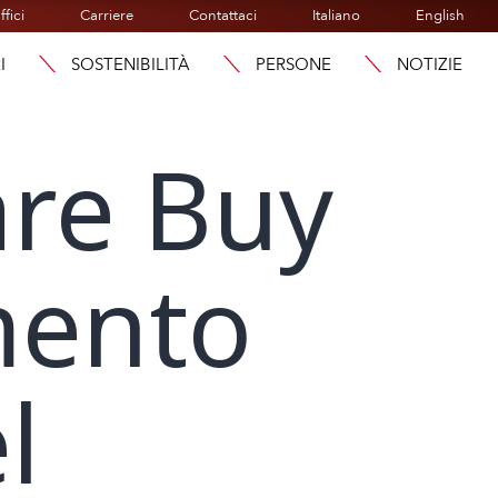
ffici
Carriere
Contattaci
Italiano
English
I
SOSTENIBILITÀ
PERSONE
NOTIZIE
are Buy
mento
l