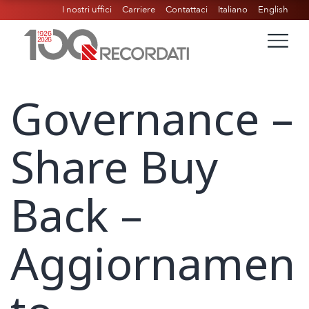
I nostri uffici
Carriere
Contattaci
Italiano
English
Governance –
Share Buy
Back –
Aggiornamen