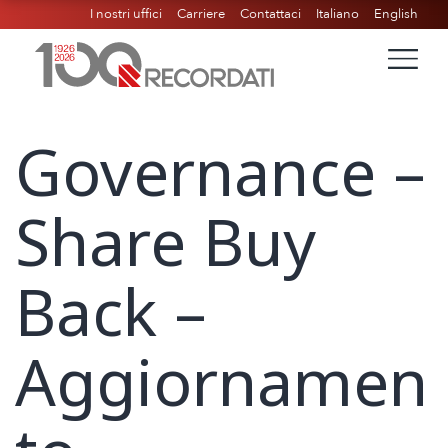
I nostri uffici
Carriere
Contattaci
Italiano
English
Governance –
Share Buy
Back –
Aggiornamen