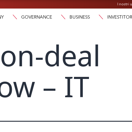
I nostri u
NY
GOVERNANCE
BUSINESS
INVESTITOR
on-deal
ow – IT