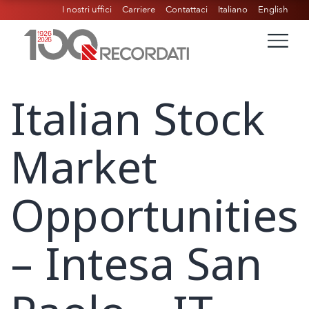
I nostri uffici
Carriere
Contattaci
Italiano
English
Italian Stock
Market
Opportunities
– Intesa San