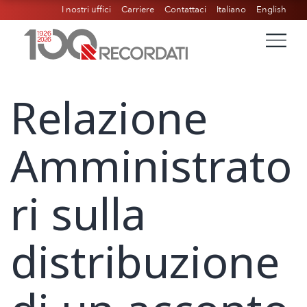
I nostri uffici
Carriere
Contattaci
Italiano
English
Relazione
Amministrato
ri sulla
distribuzione