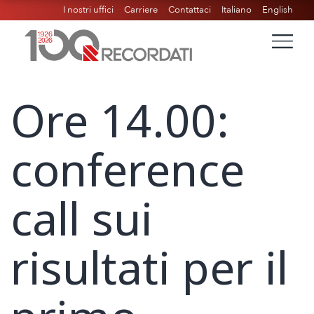
I nostri uffici
Carriere
Contattaci
Italiano
English
Ore 14.00:
conference
call sui
risultati per il