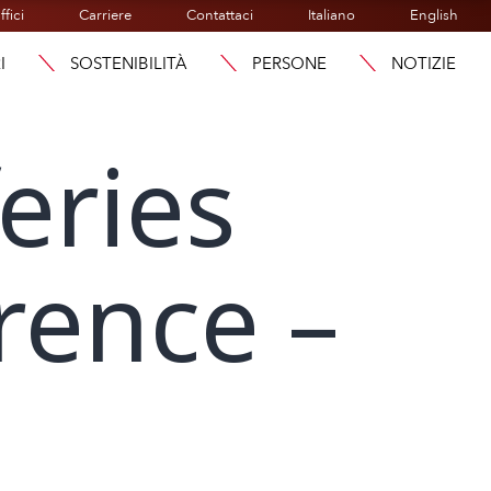
ffici
Carriere
Contattaci
Italiano
English
I
SOSTENIBILITÀ
PERSONE
NOTIZIE
feries
rence –