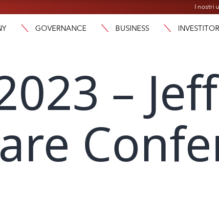
I nostri u
NY
GOVERNANCE
BUSINESS
INVESTITOR
2023 – Jef
are Confe