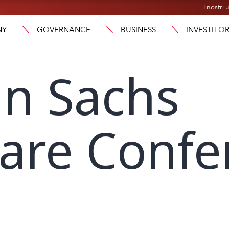
I nostri u
NY
GOVERNANCE
BUSINESS
INVESTITOR
n Sachs
are Confe