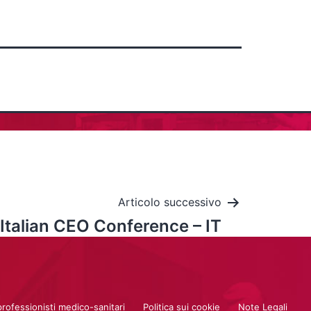
Articolo successivo
talian CEO Conference – IT
professionisti medico-sanitari
Politica sui cookie
Note Legali