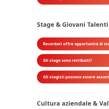
Stage & Giovani Talenti
Recordati offre opportunità di s
Gli stage sono retribuiti?
Gli stagisti possono essere assu
Cultura aziendale & Val