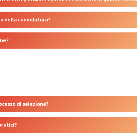
io della candidatura?
one?
rocesso di selezione?
ratici?