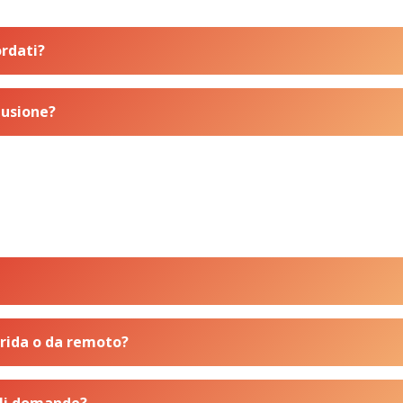
ordati?
lusione?
brida o da remoto?