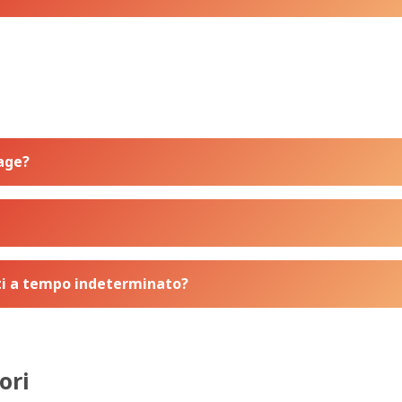
tage?
nti a tempo indeterminato?
ori