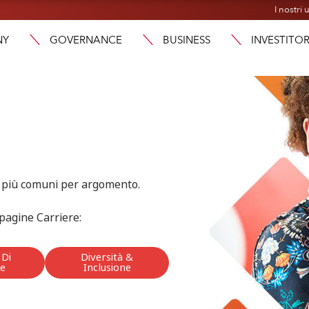
I nostri u
NY
GOVERNANCE
BUSINESS
INVESTITOR
e più comuni per argomento.
 pagine Carriere:
 Di
Diversità &
ne
Inclusione