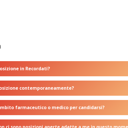
a
sizione in Recordati?
 posizione contemporaneamente?
 ambito farmaceutico o medico per candidarsi?
 non ci sono posizioni aperte adatte a me in questo mom