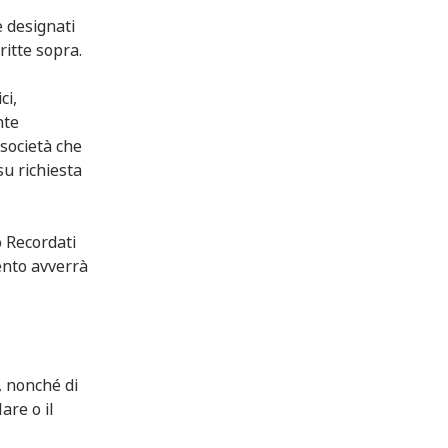
e designati
ritte sopra.
ci,
nte
 società che
su richiesta
o Recordati
mento avverrà
, nonché di
lare o il