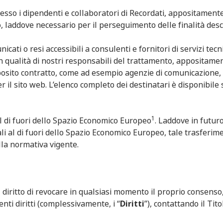
esso i dipendenti e collaboratori di Recordati, appositament
o, laddove necessario per il perseguimento delle finalità desc
cati o resi accessibili a consulenti e fornitori di servizi tecni
 in qualità di nostri responsabili del trattamento, appositame
pposito contratto, come ad esempio agenzie di comunicazione,
r il sito web. L’elenco completo dei destinatari è disponibile 
1
al di fuori dello Spazio Economico Europeo
. Laddove in futur
ali al di fuori dello Spazio Economico Europeo, tale trasferi
lla normativa vigente.
l diritto di revocare in qualsiasi momento il proprio consenso
nti diritti (complessivamente, i “
Diritti
”), contattando il Tito