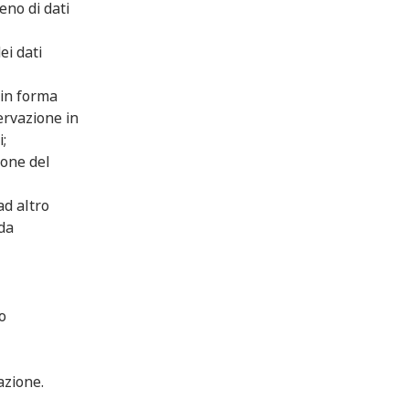
eno di dati
ei dati
e in forma
servazione in
i;
zione del
ad altro
 da
o
azione.