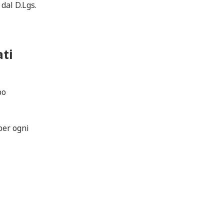
 dal D.Lgs.
ati
po
er ogni