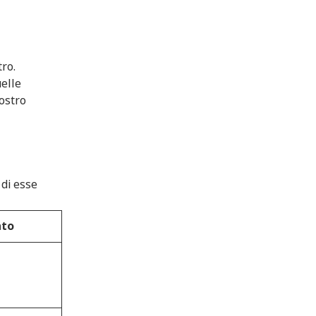
tro.
uelle
nostro
 di esse
nto