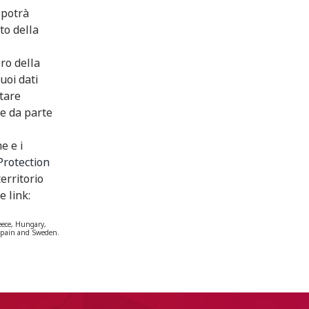
 potrà
to della
ro della
uoi dati
ttare
ne da parte
e e i
rotection
erritorio
e link:
eece, Hungary,
, Spain and Sweden.