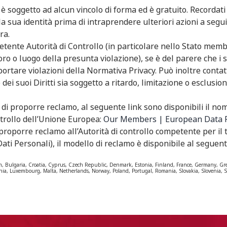
 è soggetto ad alcun vincolo di forma ed è gratuito. Recordati
a sua identità prima di intraprendere ulteriori azioni a segui
ra.
tente Autorità di Controllo (in particolare nello Stato memb
ro o luogo della presunta violazione), se è del parere che i s
ortare violazioni della Normativa Privacy. Può inoltre conta
o dei suoi Diritti sia soggetto a ritardo, limitazione o esclusio
to di proporre reclamo, al seguente link sono disponibili il nom
ontrollo dell’Unione Europea:
Our Members | European Data P
roporre reclamo all’Autorità di controllo competente per il t
ati Personali), il modello di reclamo è disponibile al seguent
m, Bulgaria, Croatia, Cyprus, Czech Republic, Denmark, Estonia, Finland, France, Germany, Gr
thuania, Luxembourg, Malta, Netherlands, Norway, Poland, Portugal, Romania, Slovakia, Slovenia