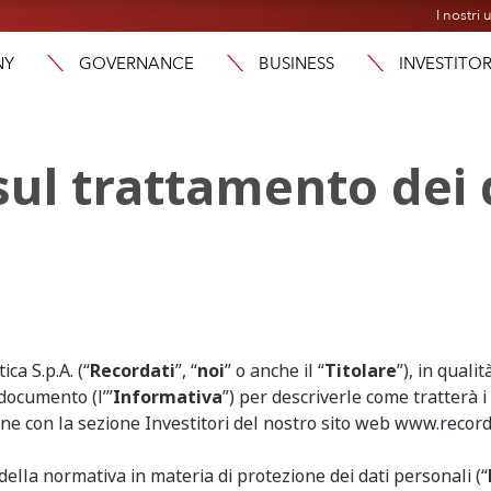
I nostri u
NY
GOVERNANCE
BUSINESS
INVESTITOR
sul trattamento dei 
ca S.p.A. (“
Recordati
”, “
noi
” o anche il “
Titolare
”), in qualit
documento (l’”
Informativa
”) per descriverle come tratterà i 
one con la sezione Investitori del nostro sito web
www.record
della normativa in materia di protezione dei dati personali (“