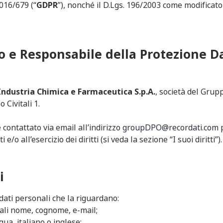
2016/679 (“
GDPR
”), nonché il D.Lgs. 196/2003 come modificato
o e Responsabile della Protezione D
Industria Chimica e Farmaceutica S.p.A.
, società del Grup
 Civitali 1.
contattato via email all’indirizzo
groupDPO@recordati.com
p
e/o all’esercizio dei diritti (si veda la sezione “I suoi diritti”).
i
 dati personali che la riguardano:
quali nome, cognome, e-mail;
gua, italiano o inglese;