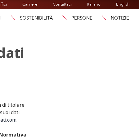
ffici
Carriere
Contattaci
Italiano
English
I
SOSTENIBILITÀ
PERSONE
NOTIZIE
dati
à di titolare
suoi dati
ati.com
.
Normativa