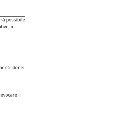
arà possibile
tivo; in
menti idonei
revocare il