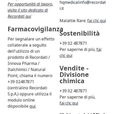
hqmedicalinfo@recordat
Per opportunità di lavoro,
i.it
visita il sito dedicato di
Recordati
qui
Malattie Rare:
fai clic qui
Farmacovigilanza
Sostenibilità
Per segnalare un effetto
+39 02 487871
collaterale a seguito
Per saperne di più,
fai
dell’utilizzo di un
clic qui
prodotto di Recordati /
Innova Pharma /
Vendite -
Italchimici / Natural
Divisione
Point, chiama il numero
chimica
+39 02487871
(centralino Recordati
+39 02 487871
S.p.A.) oppure utilizza il
Per saperne di più,
modulo online
fai clic qui
disponibile
qui