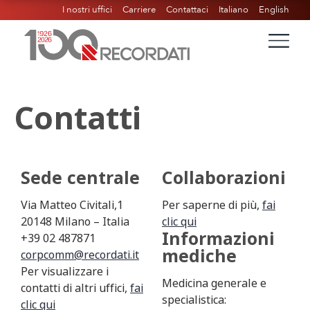
I nostri uffici
Carriere
Contattaci
Italiano
English
Contatti
Sede centrale
Collaborazioni
Via Matteo Civitali,1
Per saperne di più,
fai
20148 Milano – Italia
clic qui
Informazioni
+39 02 487871
mediche
corpcomm@recordati.it
Per visualizzare i
Medicina generale e
contatti di altri uffici,
fai
specialistica:
clic qui